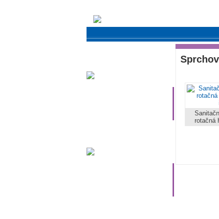
potravinárske
Sprchov
armatúry
Sanitač
rotačná h
priemyselné
armatúry
šrobenia
tvarovky