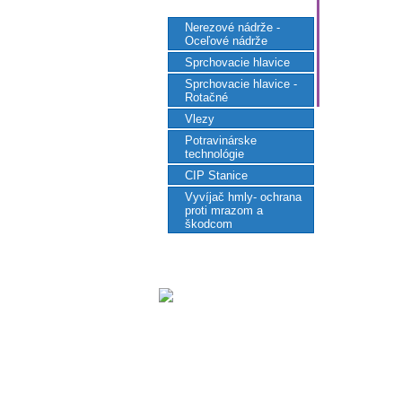
Nerezové nádrže -
Oceľové nádrže
Sprchovacie hlavice
Sprchovacie hlavice -
Rotačné
Vlezy
Potravinárske
technológie
CIP Stanice
Vyvíjač hmly- ochrana
proti mrazom a
škodcom
tesnenia
náhradné
diely
manometre