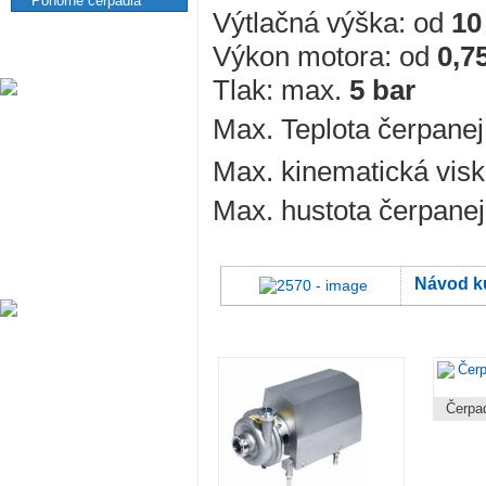
Ponorné čerpadlá
Výtlačná výška: od
10
nádrže
potravinárske
Výkon motora: od
0,7
technológie
Tlak: max.
5 bar
príslušenstvo
k nádržiam
Max. Teplota čerpanej
sanitácia
Max. kinematická visk
Max. hustota čerpanej
tesnenia
náhradné
Návod ku
diely
manometre
Čerpad
Nerezový
hutný
materiál