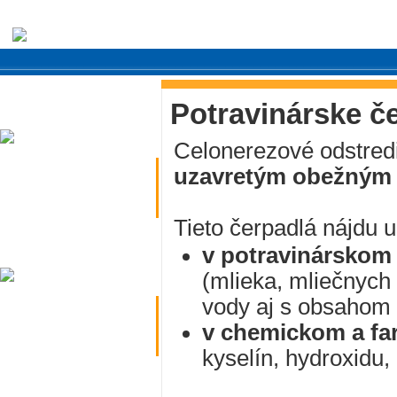
potravinárske
Potravinárske če
armatúry
Celonerezové odstred
uzavretým obežným 
Tieto čerpadlá nájdu u
priemyselné
armatúry
v potravinárskom
(mlieka, mliečnych 
vody aj s obsahom 
v chemickom a fa
kyselín, hydroxidu,
šrobenia
tvarovky