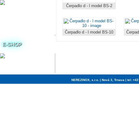
trubky
Čerpadlo d - l model BS-2
sitá
Čerpadlo d - l model BS-10
Čerpad
E-SHOP
NEREZINOX, s.r.o. | Nová 3, Trnava | tel: +42