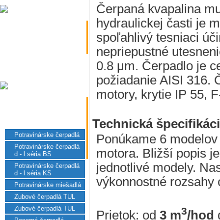
príruby
Čerpaná kvapalina mu
hydraulickej časti je
spoľahlivý tesniaci ú
nepriepustné utesneni
čerpadlá
0.8 μm. Čerpadlo je c
miešadlá
požiadanie AISI 316. 
motory, krytie IP 55, 
Technická špecifikáci
Potravinárske čerpadlá
Ponúkame 6 modelov 
Potravinárske čerpadlá
motora. Bližší popis j
d - l séria BS
jednotlivé modely. Na
Potravinárske čerpadlá
d - l séria KS
výkonnostné rozsahy c
Potravinárske miešadlá
Zubové čerpadlá TUL
Zubové čerpadlá TUL
3
Prietok: od
3 m
/hod